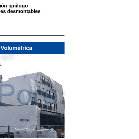
ión ignífugo
des desmontables
 Volumétrica