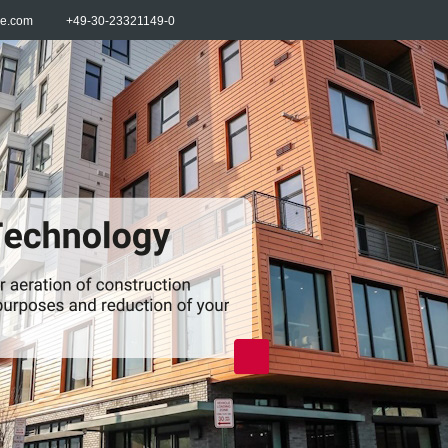
re.com
+49-30-23321149-0