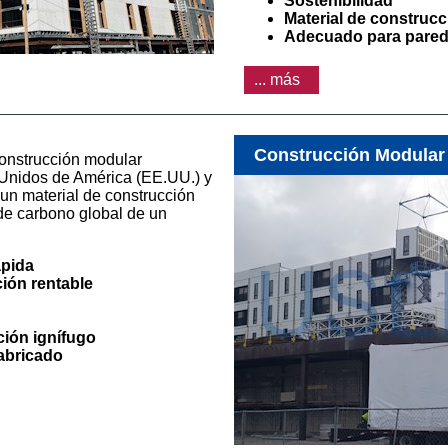
Sostenibilidad
Material de construcc
Adecuado para pare
... más
Construcción Modular
construcción modular
 Unidos de América (EE.UU.) y
un material de construcción
 de carbono global de un
ápida
ión rentable
ción ignífugo
abricado