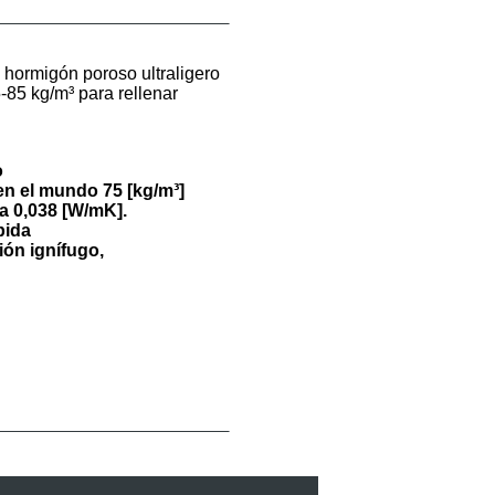
hormigón poroso ultraligero
85 kg/m³ para rellenar
o
en el mundo 75 [kg/m³]
a 0,038 [W/mK].
pida
ión ignífugo,