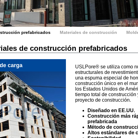
strucción prefabricados
Materiales de construcción
Molde
iales de construcción prefabricados
de carga
USLPore® se utiliza como nú
estructurales de revestimien
una espuma especial de hor
construcción único en el mun
los Estados Unidos de Améri
tiempo total de construcción
proyecto de construcción.
Diseñado en EE.UU.
Construcción más rá
prefabricada
Método de construcci
Altos estándares de c