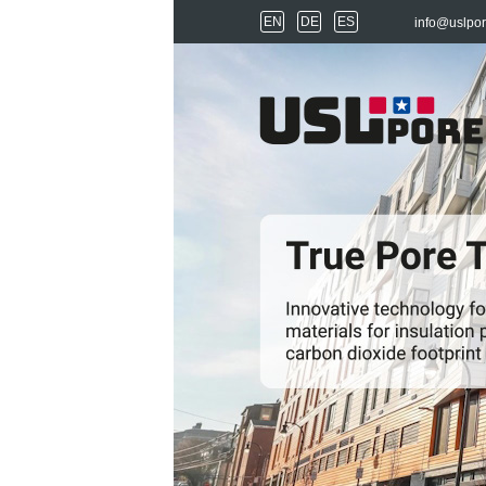
EN
DE
ES
info@uslpo