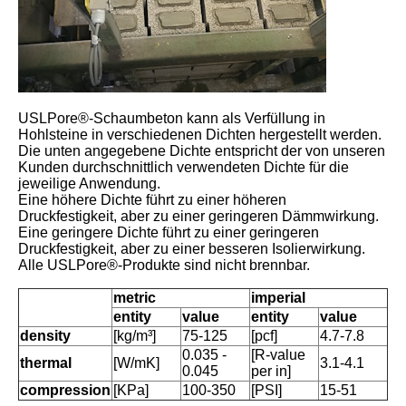
USLPore®-Schaumbeton kann als Verfüllung in
Hohlsteine in verschiedenen Dichten hergestellt werden.
Die unten angegebene Dichte entspricht der von unseren
Kunden durchschnittlich verwendeten Dichte für die
jeweilige Anwendung.
Eine höhere Dichte führt zu einer höheren
Druckfestigkeit, aber zu einer geringeren Dämmwirkung.
Eine geringere Dichte führt zu einer geringeren
Druckfestigkeit, aber zu einer besseren Isolierwirkung.
Alle USLPore®-Produkte sind nicht brennbar.
metric
imperial
entity
value
entity
value
density
[kg/m³]
75-125
[pcf]
4.7-7.8
0.035 -
[R-value
thermal
[W/mK]
3.1-4.1
0.045
per in]
compression
[KPa]
100-350
[PSI]
15-51