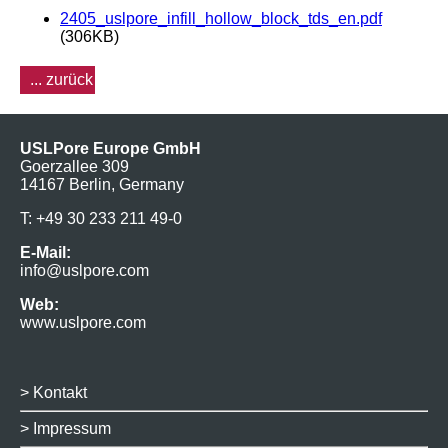
2405_uslpore_infill_hollow_block_tds_en.pdf
(306KB)
... zurück
USLPore Europe GmbH
Goerzallee 309
14167 Berlin, Germany
T: +49 30 233 211 49-0
E-Mail:
info@uslpore.com
Web:
www.uslpore.com
>
Kontakt
>
Impressum